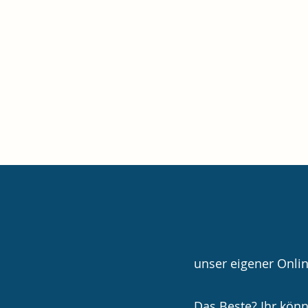
Start
Über un
unser eigener Onlin
Das Beste? Ihr könnt