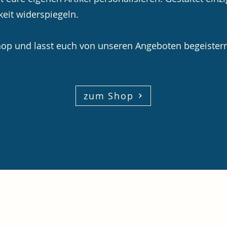
keit widerspiegeln.
op und lasst euch
von unseren Angeboten begeistern
zum Shop
Chiemseenixen Bernau e.V.
kontakt@chiemseenixen.info